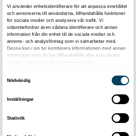
Finansiella riskbegränsningar
Vi använder enhetsidentifierare för att anpassa innehållet
och annonserna till användarna, tillhandahålla funktioner
Belåningsgrad för koncernen ska långsiktigt
för sociala medier och analysera vår trafik. Vi
ej överstiga 70 procent.
vidarebefordrar även sådana identifierare och annan
Belåningsgrad för förvaltningsverksamheten
information från din enhet till de sociala medier och
annons- och analysföretag som vi samarbetar med.
ska långsiktigt ej överstiga 65 procent.
Dessa kan i sin tur kombinera informationen med annan
Räntetäckningsgraden för koncernen ska
information som du har tillhandahållit eller som de har
långsiktigt ej understiga 1,5 gånger.
samlat in när du har använt deras tjänster.
S
Utdelningspolicy
Nödvändig
a
m
Utdelningen ska långsiktigt uppgå till högst en tredjedel av det
t
genomsnittliga totalresultatet för de tre senaste
Inställningar
y
räkenskapsåren. K2A kommer de närmaste åren prioritera
c
tillväxt före utdelning vilket kan medföra en låg eller utebliven
Statistik
k
utdelning på stamaktier. Utdelning på preferensaktier ska ske
e
enligt bolagsordningens bestämmelser.
s