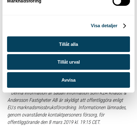
Marknadsföring
v
För ytterligare information:
a
l
Visa detaljer
Johan Knaust, VD K2A, 070-740 04 50,
johan.knaust@k2a.se
Christian Lindberg, CFO K2A, 070-723 39 48,
Tillåt alla
christian.lindberg@k2a.se
Tillåt urval
Patrik Linzenbold, IR-chef K2A, 0708-252630
,
patrik.linzenbold@k2a.se
Avvisa
Denna information är sådan information som K2A Knaust &
Andersson Fastigheter AB är skyldigt att offentliggöra enligt
EU:s marknadsmissbruksförordning. Informationen lämnades,
genom ovanstående kontaktpersoners försorg, för
offentliggörande den 8 mars 2019 kl. 19:15 CET.