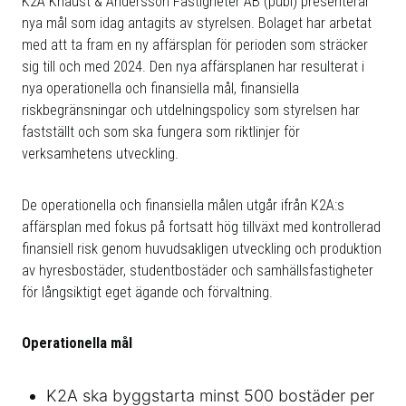
K2A Knaust & Andersson Fastigheter AB (publ) presenterar
nya mål som idag antagits av styrelsen. Bolaget har arbetat
med att ta fram en ny affärsplan för perioden som sträcker
sig till och med 2024. Den nya affärsplanen har resulterat i
nya operationella och finansiella mål, finansiella
riskbegränsningar och utdelningspolicy som styrelsen har
fastställt och som ska fungera som riktlinjer för
verksamhetens utveckling.
De operationella och finansiella målen utgår ifrån K2A:s
affärsplan med fokus på fortsatt hög tillväxt med kontrollerad
finansiell risk genom huvudsakligen utveckling och produktion
av hyresbostäder, studentbostäder och samhällsfastigheter
för långsiktigt eget ägande och förvaltning.
Operationella mål
K2A ska byggstarta minst 500 bostäder per