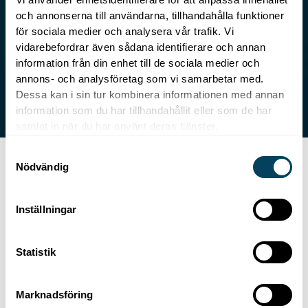
området.
och annonserna till användarna, tillhandahålla funktioner
för sociala medier och analysera vår trafik. Vi
vidarebefordrar även sådana identifierare och annan
Se finansiella nyckeltal istället
information från din enhet till de sociala medier och
annons- och analysföretag som vi samarbetar med.
Dessa kan i sin tur kombinera informationen med annan
information som du har tillhandahållit eller som de har
samlat in när du har använt deras tjänster.
S
Nödvändig
a
m
Nyckeltal
t
Inställningar
y
c
Statistik
k
e
s
Marknadsföring
Miljöcertifieringar
v