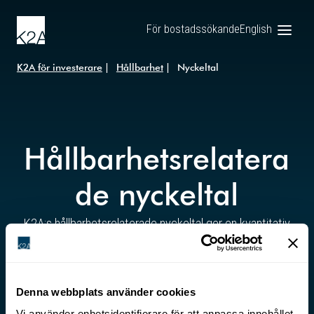
För bostadssökande
English
K2A för investerare
Hållbarhet
Nyckeltal
Hållbarhetsrelatera
de nyckeltal
K2A:s hållbarhetsrelaterade nyckeltal ger en kvantitativ
bild av bolagets hållbarhetsarbete och utveckling över tid.
Här presenteras centrala mått som uppdateras i
samband med varje årsredovisning och som ger en
Denna webbplats använder cookies
överblick av K2A:s hållbarhetsarbete och resultat på
Vi använder enhetsidentifierare för att anpassa innehållet