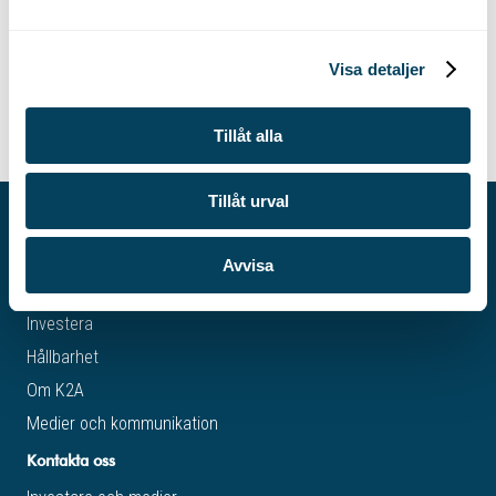
a
Utsläpp per kvm
l
Visa detaljer
Grön fastighetsel
Tillåt alla
Tillåt urval
Avvisa
K2A för investerare
Investera
Hållbarhet
Om K2A
Medier och kommunikation
Kontakta oss