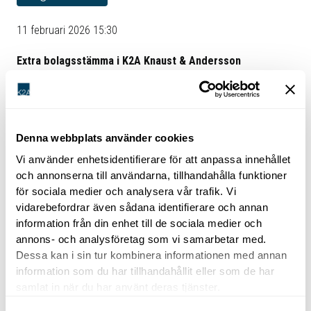
11 februari 2026 15:30
Extra bolagsstämma i K2A Knaust & Andersson
Fastigheter AB (publ) ägde rum den 11 februari 2026.
Samtliga beslut som bolagsstämman fattade
överensstämmer med de förslag som presenterades i
kallelsen.
Denna webbplats använder cookies
Vi använder enhetsidentifierare för att anpassa innehållet
Bolagsstämman beslutade att till ny styrelseledamot välja
och annonserna till användarna, tillhandahålla funktioner
Anna Wallin Krasse.
för sociala medier och analysera vår trafik. Vi
vidarebefordrar även sådana identifierare och annan
För ytterligare information:
information från din enhet till de sociala medier och
Johan Knaust, vd, 070-740 04 50, johan.knaust@k2a.se
annons- och analysföretag som vi samarbetar med.
Dessa kan i sin tur kombinera informationen med annan
Christian Lindberg, vice vd, 070-723 39 48,
information som du har tillhandahållit eller som de har
christian.lindberg@k2a.se
samlat in när du har använt deras tjänster.
Ola Persson, CFO, 070-832 99 93, ola.persson@k2a.se