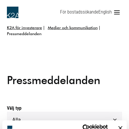
För bostadssökande
English
K2A för investerare
Medier och kommunikation
Pressmeddelanden
Pressmeddelanden
Välj typ
post-list-submit-label