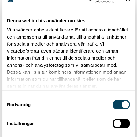
Publiceringsår
Denna webbplats använder cookies
Vi använder enhetsidentifierare för att anpassa innehållet
och annonserna till användarna, tillhandahålla funktioner
för sociala medier och analysera vår trafik. Vi
vidarebefordrar även sådana identifierare och annan
3 mars 2015 13:33
information från din enhet till de sociala medier och
annons- och analysföretag som vi samarbetar med.
K2A offentliggör prospekt
Dessa kan i sin tur kombinera informationen med annan
information som du har tillhandahållit eller som de har
samlat in när du har använt deras tjänster.
3 mars 2015 13:30
S
Nödvändig
K2A inbjuder till teckning av
a
preferensaktier
m
t
Inställningar
y
c