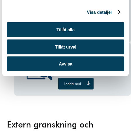
l
Framework 2026
Visa detaljer
PDF –
1,3 MB
Tillåt alla
Ladda ned
Tillåt urval
Second Opinion (SPO)
PDF –
0,3 MB
Avvisa
Ladda ned
Extern granskning och