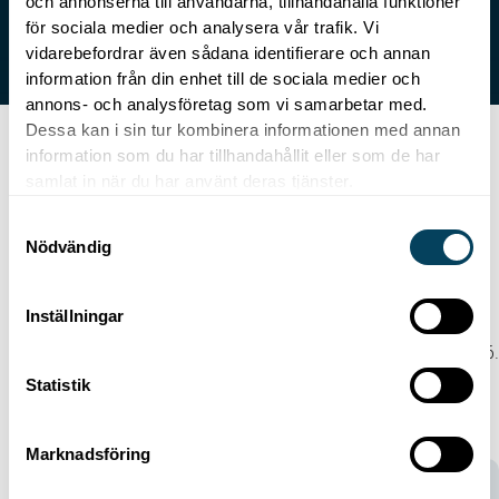
och annonserna till användarna, tillhandahålla funktioner
för sociala medier och analysera vår trafik. Vi
vidarebefordrar även sådana identifierare och annan
information från din enhet till de sociala medier och
annons- och analysföretag som vi samarbetar med.
Dessa kan i sin tur kombinera informationen med annan
K2A Green Finance Framework 2026
information som du har tillhandahållit eller som de har
samlat in när du har använt deras tjänster.
K2A Green Finance Framework 2023
S
Nödvändig
a
K2A Green Finance
m
Framework 2026
t
Inställningar
y
K2A:s finansiella ramverk uppdaterades återigen 18 maj 2026.
c
Det nya ramverket appliceras på gröna obligationer som
Statistik
k
emitteras från och med detta datum.
e
Dokument
s
Marknadsföring
v
a
K2A Green Finance