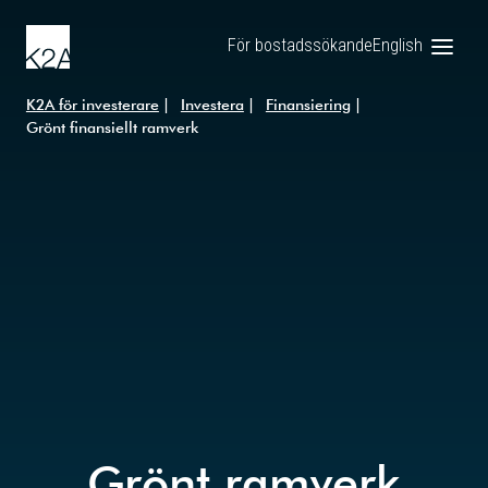
För bostadssökande
English
K2A för investerare
Investera
Finansiering
Grönt finansiellt ramverk
Grönt ramverk