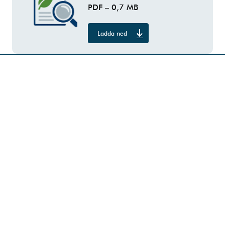
PDF –
0,7 MB
Ladda ned
K2A för investerare
Investera
Hållbarhet
Om K2A
Medier och kommunikation
Kontakta oss
Investare och medier
Kundservice för hyresgäster